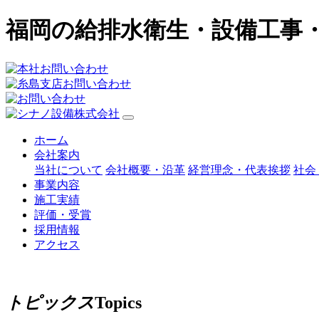
福岡の給排水衛生・設備工事
ホーム
会社案内
当社について
会社概要・沿革
経営理念・代表挨拶
社会
事業内容
施工実績
評価・受賞
採用情報
アクセス
トピックス
Topics