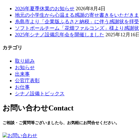
2026年夏季休業のお知らせ
2026年8月4日
地元の小学生から心温まる感謝の寄せ書きをいただきま
糸島市より「企業版ふるさと納税」に伴う感謝状を拝受
ソフトボールチーム「花畑ファルコンズ」様より感謝状
2025年シナノ設備忘年会を開催しました
2025年12月16
カテゴリ
取り組み
お知らせ
出来事
公官庁表彰
お仕事
シナノ設備トピックス
お問い合わせ
Contact
ご相談・ご質問等ございましたら、お気軽にお問合せください。