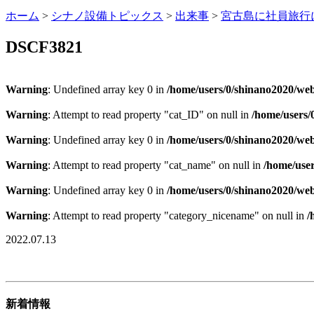
ホーム
>
シナノ設備トピックス
>
出来事
>
宮古島に社員旅行
DSCF3821
Warning
: Undefined array key 0 in
/home/users/0/shinano2020/web
Warning
: Attempt to read property "cat_ID" on null in
/home/users/
Warning
: Undefined array key 0 in
/home/users/0/shinano2020/web
Warning
: Attempt to read property "cat_name" on null in
/home/user
Warning
: Undefined array key 0 in
/home/users/0/shinano2020/web
Warning
: Attempt to read property "category_nicename" on null in
/
2022.07.13
新着情報